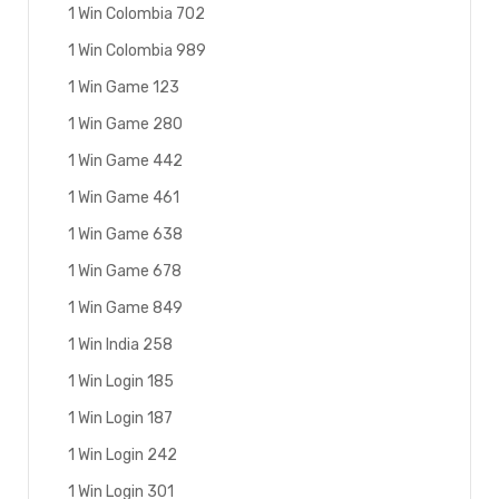
1 Win Colombia 702
1 Win Colombia 989
1 Win Game 123
1 Win Game 280
1 Win Game 442
1 Win Game 461
1 Win Game 638
1 Win Game 678
1 Win Game 849
1 Win India 258
1 Win Login 185
1 Win Login 187
1 Win Login 242
1 Win Login 301