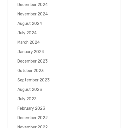
December 2024
November 2024
August 2024
July 2024
March 2024
January 2024
December 2023
October 2023
September 2023
August 2023
July 2023
February 2023
December 2022
November 2022