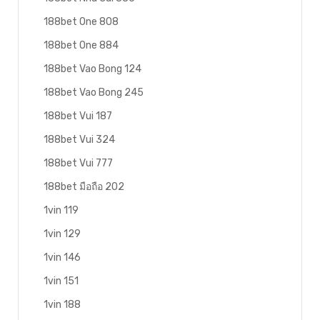
188bet One 808
188bet One 884
188bet Vao Bong 124
188bet Vao Bong 245
188bet Vui 187
188bet Vui 324
188bet Vui 777
188bet มือถือ 202
1vin 119
1vin 129
1vin 146
1vin 151
1vin 188