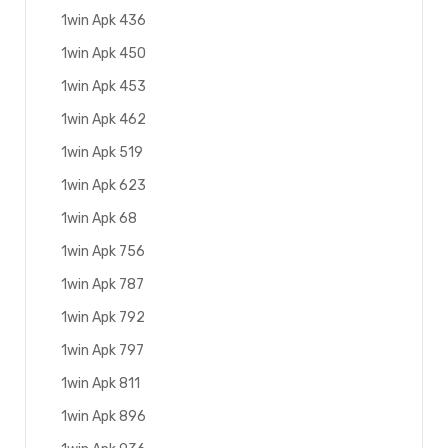
1win Apk 436
1win Apk 450
1win Apk 453
1win Apk 462
1win Apk 519
1win Apk 623
1win Apk 68
1win Apk 756
1win Apk 787
1win Apk 792
1win Apk 797
1win Apk 811
1win Apk 896